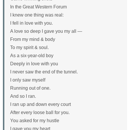
In the Great Western Forum
I knew one thing was real:
I fell in love with you.
A love so deep I gave you my all —
From my mind & body
To my spirit & soul.
As a six-year-old boy
Deeply in love with you
I never saw the end of the tunnel.
I only saw myself
Running out of one.
And so I ran.
I ran up and down every court
After every loose ball for you.
You asked for my hustle
I gave you my heart