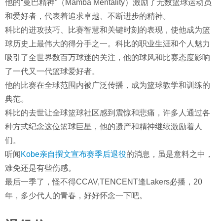
他的“曼巴精神”（Mamba Mentality）激励了无数篮球运动员
和爱好者，代表着追求卓越、不断进步的精神。
科比的进攻技巧、比赛智慧和关键时刻的表现，使他成为篮
球历史上最伟大的得分手之一。科比的职业生涯和个人魅力
吸引了全世界数百万球迷的关注，他的球风和比赛态度影响
了一代又一代篮球爱好者。
他的比赛在全球范围内被广泛传播，成为篮球教学和训练的
典范。
科比的去世让全球篮球社区感到震惊和悲痛，许多人通过各
种方式纪念这位篮球巨星，他的遗产和精神继续激励着人
们。
听闻
Kobe亲自撰文宣布赛季后退役
的消息，虽是意料之中，
难免还是有些伤感。
最后一季了，怪不得CCAV,TENCENT逢Lakers必播，20
年，多少代人的青春，好好怀念一下吧。