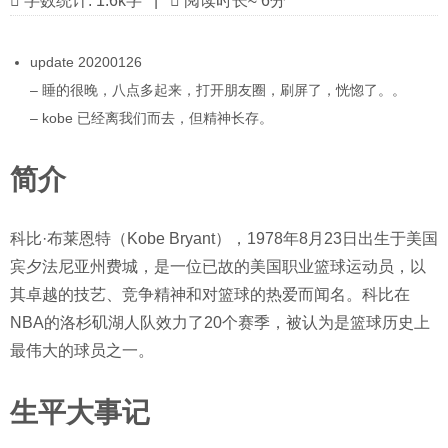
字数统计:
1.6k字
|
阅读时长≈
6分
update 20200126
– 睡的很晚，八点多起来，打开朋友圈，刷屏了，恍惚了。。
– kobe 已经离我们而去，但精神长存。
简介
科比·布莱恩特（Kobe Bryant），1978年8月23日出生于美国
宾夕法尼亚州费城，是一位已故的美国职业篮球运动员，以
其卓越的技艺、竞争精神和对篮球的热爱而闻名。科比在
NBA的洛杉矶湖人队效力了20个赛季，被认为是篮球历史上
最伟大的球员之一。
生平大事记