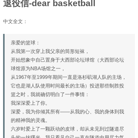
退役信-dear basketball
中文全文：
亲爱的篮球：
从我第一次穿上我父亲的筒形短袜，
开始想象中自己置身于大西部论坛球馆（大西部论坛
球馆原为NBA场馆之一，
从1967年至1999年期间一直是洛杉矶湖人队的主场，
它也是湖人队使用时间最长的主场）投进那些制胜投
篮之时，我就确切明白了一件事情：
我深深爱上了你。
深爱，我为你倾其所有——从我的心、我的身体到我
的精神我的灵魂。
六岁时爱上了一颗跃动的皮球，却从未见到过隧道尽
头的一抹曙光，我只看见自己一直在隧道中用尽力气