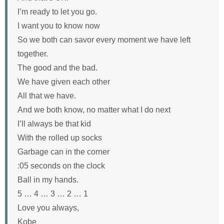
I’m ready to let you go.
I want you to know now
So we both can savor every moment we have left
together.
The good and the bad.
We have given each other
All that we have.
And we both know, no matter what I do next
I’ll always be that kid
With the rolled up socks
Garbage can in the corner
:05 seconds on the clock
Ball in my hands.
5 … 4 … 3 … 2 … 1
Love you always,
Kobe