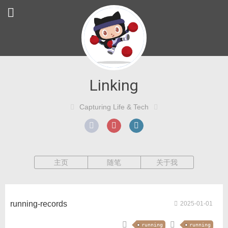
Linking
Capturing Life & Tech
主页
随笔
关于我
running-records
2025-01-01
running
running